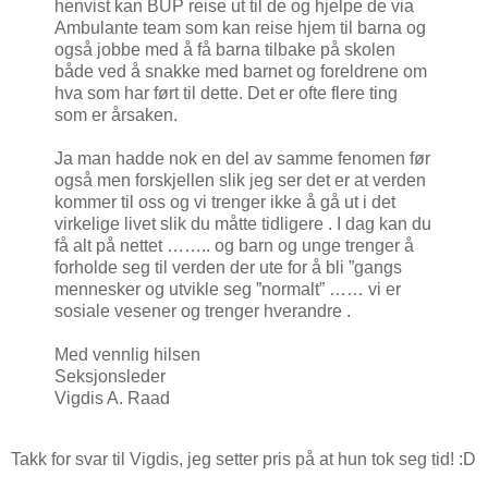
henvist kan BUP reise ut til de og hjelpe de via
Ambulante team som kan reise hjem til barna og
også jobbe med å få barna tilbake på skolen
både ved å snakke med barnet og foreldrene om
hva som har ført til dette. Det er ofte flere ting
som er årsaken.
Ja man hadde nok en del av samme fenomen før
også men forskjellen slik jeg ser det er at verden
kommer til oss og vi trenger ikke å gå ut i det
virkelige livet slik du måtte tidligere . I dag kan du
få alt på nettet …….. og barn og unge trenger å
forholde seg til verden der ute for å bli ”gangs
mennesker og utvikle seg ”normalt” …… vi er
sosiale vesener og trenger hverandre .
Med vennlig hilsen
Seksjonsleder
Vigdis A. Raad
Takk for svar til Vigdis, jeg setter pris på at hun tok seg tid! :D