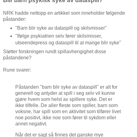
Blir barn psykisk syke av dataspill?
NRK hadde nettopp en artikkel som inneholder følgende
påstander:
"Barn blir syke av dataspill og skilsmisser"
"Ifølge psykiatrien selv fører skilsmisser,
utseendepress og dataspill til at mange blir syke"
Støtter forskningen rundt spillavhengighet disse
påstandene?
Rune svarer:
Påstanden "barn blir syke av dataspill" er alt for
generell og antyder at spill i seg selv vil kunne
gjøre hvem som helst av spillere syke. Det er
ikke tilfelle. De aller fleste som spiller, barn som
voksne, har spill som en aktivitet som tilfører livet
noe positivt, ikke noe som fører til sykdom eller
annet negativt.
Når det er sagt så finnes det ganske mye