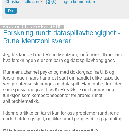
Christian Tellefsen
kl.
13:07
Ingen kommentarer:
Del
onsdag 14. oktober 2015
Forskning rundt dataspillavhengighet -
Rune Mentzoni svarer
Jeg tok kontakt med Rune Mentzoni, for å høre litt mer om
hva forskningen sier om barn og dataspillavhengighet.
Rune er utdannet psykolog med doktorgrad fra UiB og
forskningen hans har grovt sagt omhandlet ulike aspekter
ved problematisk penge- og dataspill. Han jobber for tiden
som spesialrådgiver hos KoRus-Øst, som har nasjonal
funksjon som kompetansesenter for arbeid rundt
spillproblematikk.
I denne artikkelen tar vi kun for oss problemer rundt rene
underholdningsspill, og ikke rundt pengespill og gambling.