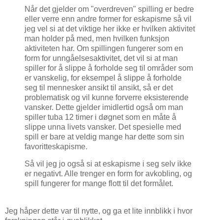
Når det gjelder om "overdreven" spilling er bedre
eller verre enn andre former for eskapisme så vil
jeg vel si at det viktige her ikke er hvilken aktivitet
man holder på med, men hvilken funksjon
aktiviteten har. Om spillingen fungerer som en
form for unngåelsesaktivitet, det vil si at man
spiller for å slippe å forholde seg til områder som
er vanskelig, for eksempel å slippe å forholde
seg til mennesker ansikt til ansikt, så er det
problematisk og vil kunne forverre eksisterende
vansker. Dette gjelder imidlertid også om man
spiller tuba 12 timer i døgnet som en måte å
slippe unna livets vansker. Det spesielle med
spill er bare at veldig mange har dette som sin
favoritteskapisme.
Så vil jeg jo også si at eskapisme i seg selv ikke
er negativt. Alle trenger en form for avkobling, og
spill fungerer for mange flott til det formålet.
Jeg håper dette var til nytte, og ga et lite innblikk i hvor