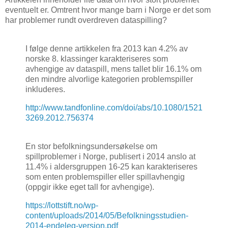
eventuelt er. Omtrent hvor mange barn i Norge er det som
har problemer rundt overdreven dataspilling?
I følge denne artikkelen fra 2013 kan 4.2% av
norske 8. klassinger karakteriseres som
avhengige av dataspill, mens tallet blir 16.1% om
den mindre alvorlige kategorien problemspiller
inkluderes.
http://www.tandfonline.com/doi/abs/10.1080/1521
3269.2012.756374
En stor befolkningsundersøkelse om
spillproblemer i Norge, publisert i 2014 anslo at
11.4% i aldersgruppen 16-25 kan karakteriseres
som enten problemspiller eller spillavhengig
(oppgir ikke eget tall for avhengige).
https://lottstift.no/wp-
content/uploads/2014/05/Befolkningsstudien-
2014-endeleg-versjon.pdf