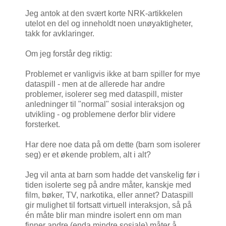
Jeg antok at den svært korte NRK-artikkelen
utelot en del og inneholdt noen unøyaktigheter,
takk for avklaringer.
Om jeg forstår deg riktig:
Problemet er vanligvis ikke at barn spiller for mye
dataspill - men at de allerede har andre
problemer, isolerer seg med dataspill, mister
anledninger til "normal" sosial interaksjon og
utvikling - og problemene derfor blir videre
forsterket.
Har dere noe data på om dette (barn som isolerer
seg) er et økende problem, alt i alt?
Jeg vil anta at barn som hadde det vanskelig før i
tiden isolerte seg på andre måter, kanskje med
film, bøker, TV, narkotika, eller annet? Dataspill
gir mulighet til fortsatt virtuell interaksjon, så på
én måte blir man mindre isolert enn om man
finner andre (enda mindre sosiale) måter å