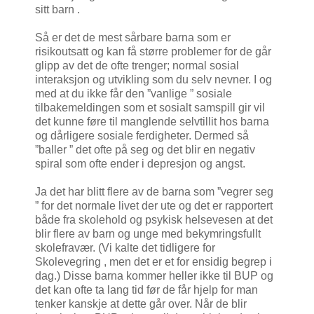
sitt barn .
Så er det de mest sårbare barna som er
risikoutsatt og kan få større problemer for de går
glipp av det de ofte trenger; normal sosial
interaksjon og utvikling som du selv nevner. I og
med at du ikke får den ”vanlige ” sosiale
tilbakemeldingen som et sosialt samspill gir vil
det kunne føre til manglende selvtillit hos barna
og dårligere sosiale ferdigheter. Dermed så
”baller ” det ofte på seg og det blir en negativ
spiral som ofte ender i depresjon og angst.
Ja det har blitt flere av de barna som ”vegrer seg
” for det normale livet der ute og det er rapportert
både fra skolehold og psykisk helsevesen at det
blir flere av barn og unge med bekymringsfullt
skolefravær. (Vi kalte det tidligere for
Skolevegring , men det er et for ensidig begrep i
dag.) Disse barna kommer heller ikke til BUP og
det kan ofte ta lang tid før de får hjelp for man
tenker kanskje at dette går over. Når de blir