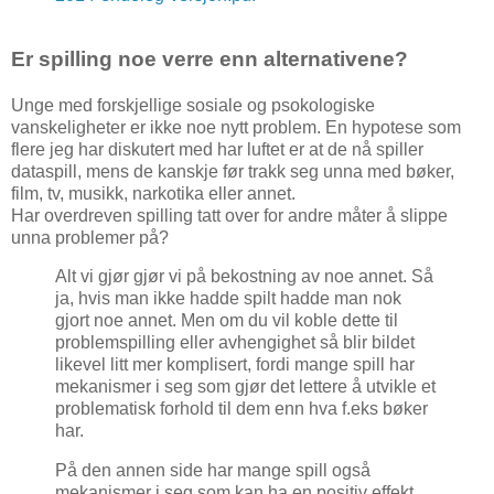
Er spilling noe verre enn alternativene?
Unge med forskjellige sosiale og psokologiske
vanskeligheter er ikke noe nytt problem. En hypotese som
flere jeg har diskutert med har luftet er at de nå spiller
dataspill, mens de kanskje før trakk seg unna med bøker,
film, tv, musikk, narkotika eller annet.
Har overdreven spilling tatt over for andre måter å slippe
unna problemer på?
Alt vi gjør gjør vi på bekostning av noe annet. Så
ja, hvis man ikke hadde spilt hadde man nok
gjort noe annet. Men om du vil koble dette til
problemspilling eller avhengighet så blir bildet
likevel litt mer komplisert, fordi mange spill har
mekanismer i seg som gjør det lettere å utvikle et
problematisk forhold til dem enn hva f.eks bøker
har.
På den annen side har mange spill også
mekanismer i seg som kan ha en positiv effekt,