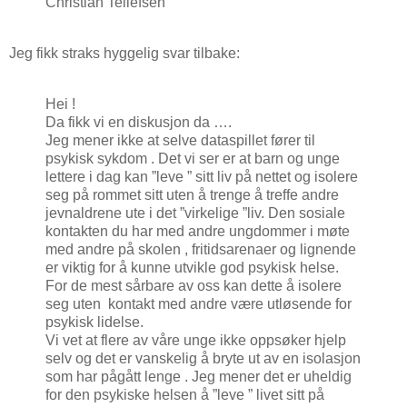
Christian Tellefsen
Jeg fikk straks hyggelig svar tilbake:
Hei !
Da fikk vi en diskusjon da ….
Jeg mener ikke at selve dataspillet fører til
psykisk sykdom . Det vi ser er at barn og unge
lettere i dag kan ”leve ” sitt liv på nettet og isolere
seg på rommet sitt uten å trenge å treffe andre
jevnaldrene ute i det ”virkelige ”liv. Den sosiale
kontakten du har med andre ungdommer i møte
med andre på skolen , fritidsarenaer og lignende
er viktig for å kunne utvikle god psykisk helse.
For de mest sårbare av oss kan dette å isolere
seg uten kontakt med andre være utløsende for
psykisk lidelse.
Vi vet at flere av våre unge ikke oppsøker hjelp
selv og det er vanskelig å bryte ut av en isolasjon
som har pågått lenge . Jeg mener det er uheldig
for den psykiske helsen å ”leve ” livet sitt på