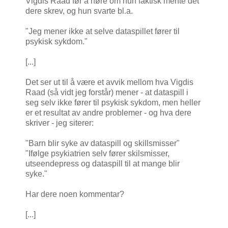
Vigdis Raad før å høre om hun faktisk mente det
dere skrev, og hun svarte bl.a.
"Jeg mener ikke at selve dataspillet fører til
psykisk sykdom."
[...]
Det ser ut til å være et avvik mellom hva Vigdis
Raad (så vidt jeg forstår) mener - at dataspill i
seg selv ikke fører til psykisk sykdom, men heller
er et resultat av andre problemer - og hva dere
skriver - jeg siterer:
"Barn blir syke av dataspill og skillsmisser"
"Ifølge psykiatrien selv fører skilsmisser,
utseendepress og dataspill til at mange blir
syke."
Har dere noen kommentar?
[...]