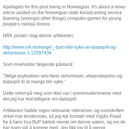
Apologies for this post being in Norwegian. It's about a news
article posted on the Norwegian state broadcasting service
blaming (amongst other things) computer games for young
people's mental illness.
NRK postet i dag denne artikkelen:
http://www.nrk.no/norge/_-barn-blir-syke-av-dataspill-og-
skilsmisser-1.12597434
Som inneholder følgende påstand:
"Ifølge psykiatrien selv fører skilsmisser, utseendepress og
dataspill til at mange blir syke."
Dette virket på meg som ikke var i overensstemmelse med
det jeg har lest tidligere om dataspill.
Artikkelen hadde ingen relevante referanser, og overskriften
virket noe tendensiøs, så jeg tok kontakt med Vigdis Raad
for å høre hva BuP faktisk mente om denne saken, og om de
har noen tall å komme med. Jeg fikk lov til å gjengi